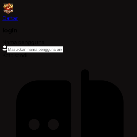
Daftar
login
Nama pengguna
Kata sandi