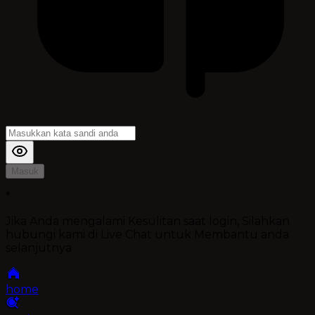
Masuk
*
Jika Anda mengalami Kesulitan saat login, Silahkan
hubungi kami di Live Chat untuk Membantu anda
selanjutnya
home