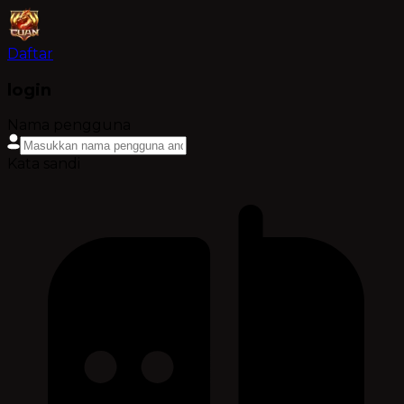
Daftar
login
Nama pengguna
Kata sandi