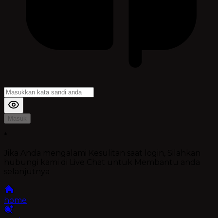
Masuk
*
Jika Anda mengalami Kesulitan saat login, Silahkan
hubungi kami di Live Chat untuk Membantu anda
selanjutnya
home