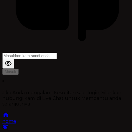
Masuk
*
Jika Anda mengalami Kesulitan saat login, Silahkan
hubungi kami di Live Chat untuk Membantu anda
selanjutnya
home