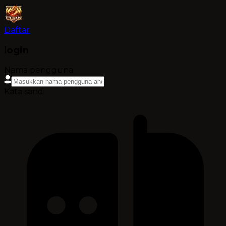
Daftar
login
Nama pengguna
Kata sandi