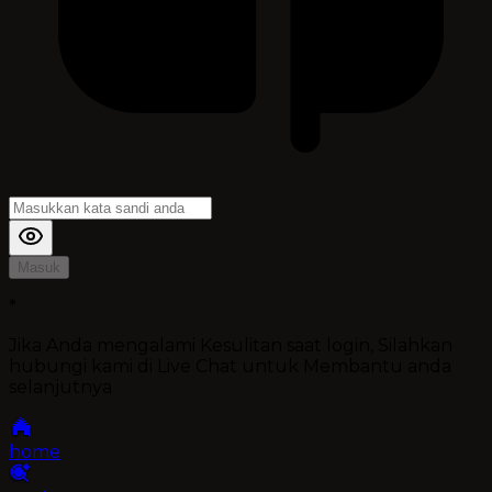
Masuk
*
Jika Anda mengalami Kesulitan saat login, Silahkan
hubungi kami di Live Chat untuk Membantu anda
selanjutnya
home