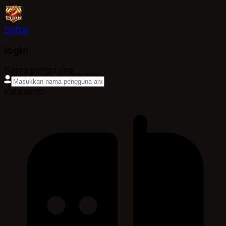
Daftar
login
Nama pengguna
Kata sandi