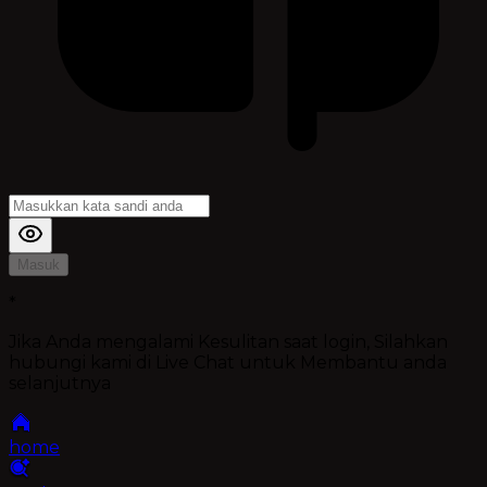
Masuk
*
Jika Anda mengalami Kesulitan saat login, Silahkan
hubungi kami di Live Chat untuk Membantu anda
selanjutnya
home