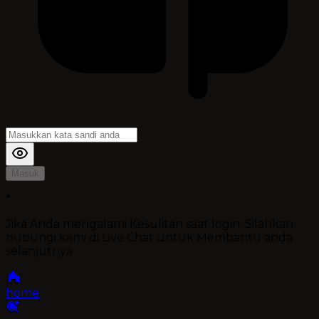
Masuk
*
Jika Anda mengalami Kesulitan saat login, Silahkan
hubungi kami di Live Chat untuk Membantu anda
selanjutnya
home