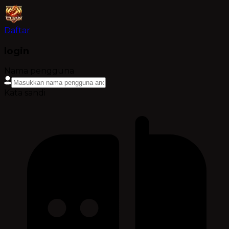
Daftar
login
Nama pengguna
Kata sandi