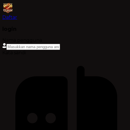
Daftar
login
Nama pengguna
Kata sandi