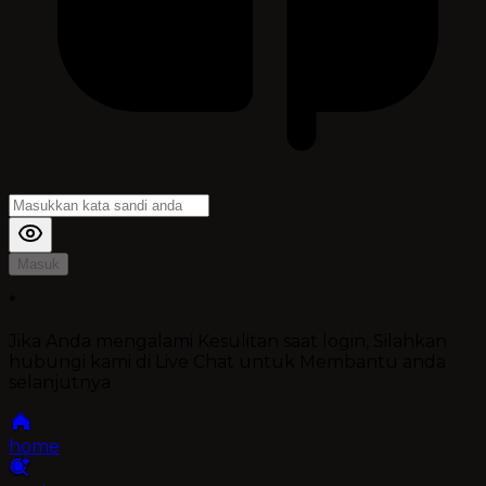
Masuk
*
Jika Anda mengalami Kesulitan saat login, Silahkan
hubungi kami di Live Chat untuk Membantu anda
selanjutnya
home