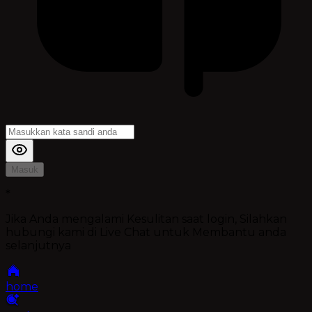
Masuk
*
Jika Anda mengalami Kesulitan saat login, Silahkan
hubungi kami di Live Chat untuk Membantu anda
selanjutnya
home