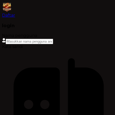
Daftar
login
Nama pengguna
Kata sandi