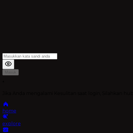
Masuk
*
Jika Anda mengalami Kesulitan saat login, Silahkan h
home
explore