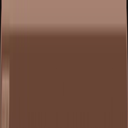
Daftar
Masuk
kembali
Info
Data tidak ditemukan
metode pembayaran
online