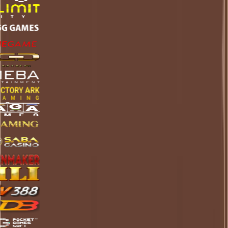
Dalam dunia permainan togel online yang semakin
berkembang, memilih situs yang terpercaya menjadi
hal utama bagi para pemain, khususnya mereka yang
sudah berpengalaman.
CUANTOTO
hadir sebagai
salah satu rekomendasi situs togel online terpopuler
versi pemain pro karena menawarkan berbagai
keunggulan yang sulit ditandingi oleh platform
lainnya. Dengan sistem yang stabil dan layanan
profesional, situs ini mampu memberikan
pengalaman bermain yang aman dan nyaman bagi
semua kalangan.
Salah satu alasan utama mengapa CUANTOTO
begitu diminati adalah kelengkapan
pasaran togel
yang tersedia. Mulai dari pasaran Asia hingga
internasional, semua dapat diakses dalam satu
platform dengan mudah. Hal ini memberikan
fleksibilitas bagi pemain untuk memilih jenis
permainan sesuai dengan strategi dan preferensi
masing-masing, sehingga peluang kemenangan
dapat dimaksimalkan.