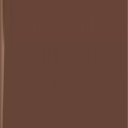
online
online
online
online
online
online