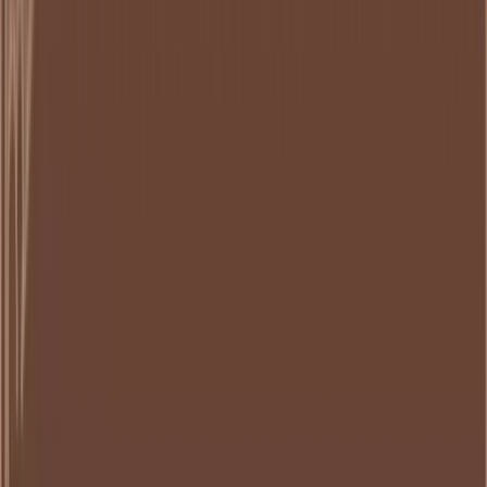
online
online
online
online
online
online