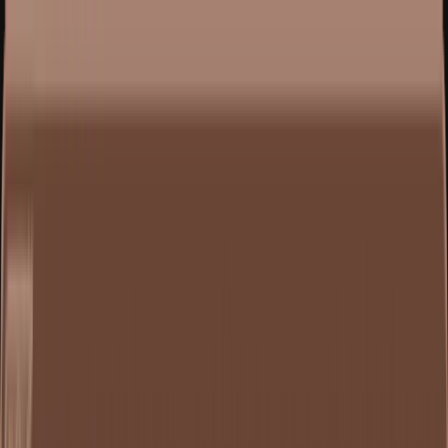
Daftar
Masuk
kembali
Info
Data tidak ditemukan
metode pembayaran
online