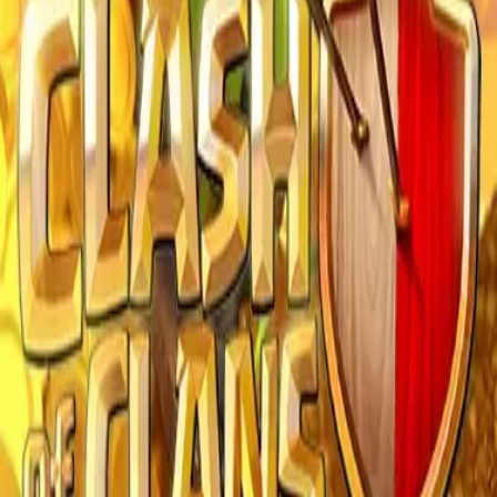
withdraw dapat dilakukan dengan
praktis tanpa ribet
,
didukung oleh berbagai metode pembayaran yang
memudahkan pemain. Keamanan data pengguna
pun menjadi prioritas utama, sehingga pemain tidak
perlu khawatir saat melakukan transaksi dalam
jumlah besar.
Dari sisi fitur, CUANTOTO menyediakan berbagai tools
pendukung seperti prediksi angka, statistik keluaran,
hingga fitur analisis yang membantu pemain dalam
mengambil keputusan. Inilah yang membuat situs ini
sangat direkomendasikan oleh pemain pro, karena
tidak hanya mengandalkan keberuntungan, tetapi
juga
strategi berbasis data
.
Dengan segala keunggulan yang ditawarkan, tidak
heran jika CUANTOTO menjadi pilihan utama bagi
para pemain togel online profesional. Kombinasi
antara layanan berkualitas, sistem yang terpercaya,
serta fitur lengkap menjadikan situs ini layak disebut