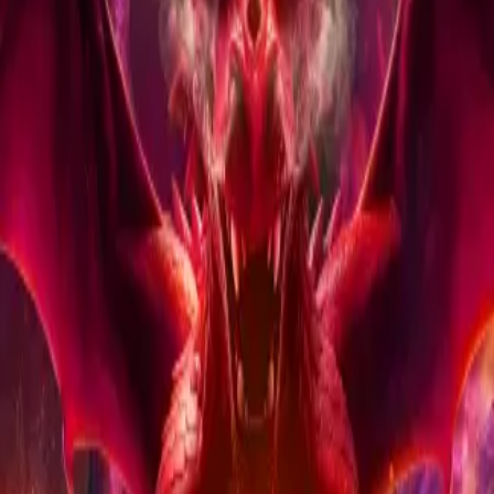
salah satu rekomendasi situs togel online terpopuler
versi pemain pro karena menawarkan berbagai
keunggulan yang sulit ditandingi oleh platform
lainnya. Dengan sistem yang stabil dan layanan
profesional, situs ini mampu memberikan
pengalaman bermain yang aman dan nyaman bagi
semua kalangan.
Salah satu alasan utama mengapa CUANTOTO
begitu diminati adalah kelengkapan
pasaran togel
yang tersedia. Mulai dari pasaran Asia hingga
internasional, semua dapat diakses dalam satu
platform dengan mudah. Hal ini memberikan
fleksibilitas bagi pemain untuk memilih jenis
permainan sesuai dengan strategi dan preferensi
masing-masing, sehingga peluang kemenangan
dapat dimaksimalkan.
Selain itu, CUANTOTO juga dikenal dengan sistem
transaksi yang cepat dan aman. Proses deposit dan