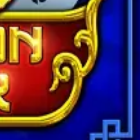
aw dapat dilakukan dengan
praktis tanpa ribet
,
 prioritas utama, sehingga pemain tidak perlu
hingga fitur analisis yang membantu pemain dalam
k hanya mengandalkan keberuntungan, tetapi juga
n togel online profesional. Kombinasi antara layanan
tform terbaik
di kelasnya. Bagi Anda yang ingin