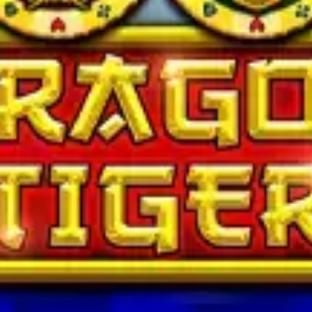
nsaksi yang cepat dan aman. Proses deposit dan withdr
udahkan pemain. Keamanan data pengguna pun menjadi
.
pendukung seperti prediksi angka, statistik keluaran, 
sangat direkomendasikan oleh pemain pro, karena tida
n jika CUANTOTO menjadi pilihan utama bagi para pemai
 menjadikan situs ini layak disebut sebagai salah satu
pla
mal, CUANTOTO bisa menjadi pilihan yang tepat.