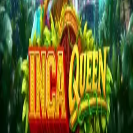
withdraw dapat dilakukan dengan
praktis tanpa ribet
,
didukung oleh berbagai metode pembayaran yang
memudahkan pemain. Keamanan data pengguna
pun menjadi prioritas utama, sehingga pemain tidak
perlu khawatir saat melakukan transaksi dalam
jumlah besar.
Dari sisi fitur, CUANTOTO menyediakan berbagai tools
pendukung seperti prediksi angka, statistik keluaran,
hingga fitur analisis yang membantu pemain dalam
mengambil keputusan. Inilah yang membuat situs ini
sangat direkomendasikan oleh pemain pro, karena
tidak hanya mengandalkan keberuntungan, tetapi
juga
strategi berbasis data
.
Dengan segala keunggulan yang ditawarkan, tidak
heran jika CUANTOTO menjadi pilihan utama bagi
para pemain togel online profesional. Kombinasi
antara layanan berkualitas, sistem yang terpercaya,
serta fitur lengkap menjadikan situs ini layak disebut