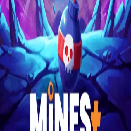
withdraw dapat dilakukan dengan
praktis tanpa ribet
,
didukung oleh berbagai metode pembayaran yang
memudahkan pemain. Keamanan data pengguna
pun menjadi prioritas utama, sehingga pemain tidak
perlu khawatir saat melakukan transaksi dalam
jumlah besar.
Dari sisi fitur, CUANTOTO menyediakan berbagai tools
pendukung seperti prediksi angka, statistik keluaran,
hingga fitur analisis yang membantu pemain dalam
mengambil keputusan. Inilah yang membuat situs ini
sangat direkomendasikan oleh pemain pro, karena
tidak hanya mengandalkan keberuntungan, tetapi
juga
strategi berbasis data
.
Dengan segala keunggulan yang ditawarkan, tidak
heran jika CUANTOTO menjadi pilihan utama bagi
para pemain togel online profesional. Kombinasi
antara layanan berkualitas, sistem yang terpercaya,
serta fitur lengkap menjadikan situs ini layak disebut