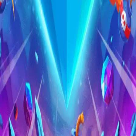
salah satu rekomendasi situs togel online terpopuler
versi pemain pro karena menawarkan berbagai
keunggulan yang sulit ditandingi oleh platform
lainnya. Dengan sistem yang stabil dan layanan
profesional, situs ini mampu memberikan
pengalaman bermain yang aman dan nyaman bagi
semua kalangan.
Salah satu alasan utama mengapa CUANTOTO
begitu diminati adalah kelengkapan
pasaran togel
yang tersedia. Mulai dari pasaran Asia hingga
internasional, semua dapat diakses dalam satu
platform dengan mudah. Hal ini memberikan
fleksibilitas bagi pemain untuk memilih jenis
permainan sesuai dengan strategi dan preferensi
masing-masing, sehingga peluang kemenangan
dapat dimaksimalkan.
Selain itu, CUANTOTO juga dikenal dengan sistem
transaksi yang cepat dan aman. Proses deposit dan