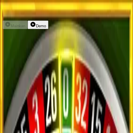
Daftar
Masuk
Mainkan
Demo
Roulette
pragmatic
kembali
CUANTOTO:
Rekomendasi Situs Togel
Online Terpopuler Versi
Pemain Pro
Dalam dunia permainan togel online yang semakin
berkembang, memilih situs yang terpercaya menjadi
hal utama bagi para pemain, khususnya mereka yang
sudah berpengalaman.
CUANTOTO
hadir sebagai