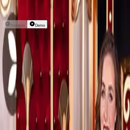
Daftar
Masuk
Mainkan
Demo
Super Sic Bo
evolutiongaming
kembali
CUANTOTO:
Rekomendasi Situs Togel
Online Terpopuler Versi
Pemain Pro
Dalam dunia permainan togel online yang semakin
berkembang, memilih situs yang terpercaya menjadi
hal utama bagi para pemain, khususnya mereka yang
sudah berpengalaman.
CUANTOTO
hadir sebagai