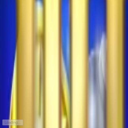
Number King
Jili
Joumey West M
Jili
Poker King
Jili
Big Small
Jili
iRich Bingo
Jili
Dragon & Tiger
Jili
Fortune Bingo
Jili
Bingo Carnaval
Jili
Calaca Bingo
Jili
Lucky Bingo
Jili
Super Bingo
Jili
Baccarat
Jili
West Hunter Bingo
Jili
Jackpot Bingo
Jili
Bingo Adventure
Jili
Go Goal Bingo
Jili
Win Drop
Jili
Golden Land
Jili
Color Game
Jili
Pappu
Jili
Go Rush
Jili
Mines
Jili
Loading...