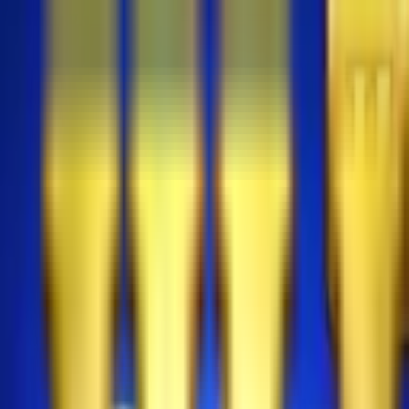
Daftar
Masuk
casino
Cari Permainan
fury of anubis
plinko+
super sic bo
lightning baccarat
mines+
crash game
for you
slot
live casino
4
arcade
fishing
2603
635
104
21
Provider :
Jili
Filter :
TERKENAL
Sic Bo
Jili
7 UP 7 DOWN
Jili