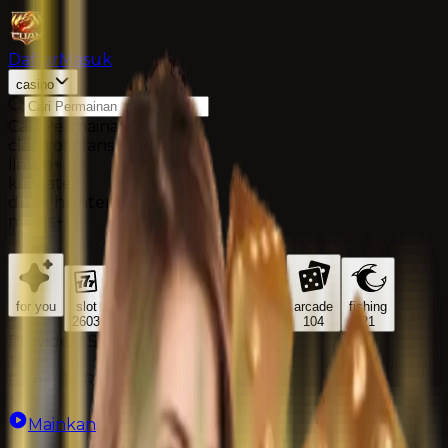
Daftar
Masuk
casino
Cari Permainan
clash of clans super rich
limbo+
koi gate
duck hunters
mines+
crash game
for you
slot
live casino
4
arcade
fishing
2603
635
104
21
Provider :
SA Gaming
Filter :
TERKENAL
Mainkan