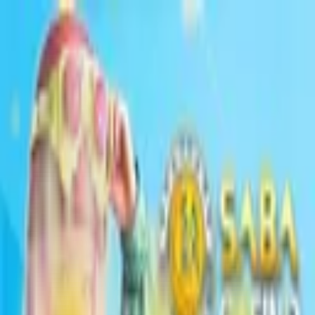
Daftar
Masuk
casino
Cari Permainan
super sic bo
clash of clans super rich
koi gate
fury of anubis
tombstone rip
crash game
for you
slot
live casino
4
arcade
fishing
2603
635
104
21
Provider :
Saba
Filter :
TERKENAL
Table Game
Saba
Lottery
Saba