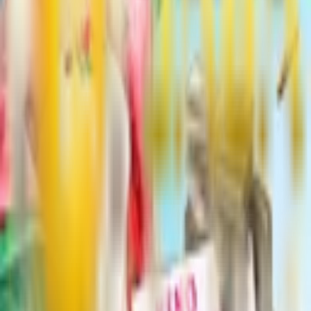
keunggulan yang sulit ditandingi oleh platform
lainnya. Dengan sistem yang stabil dan layanan
profesional, situs ini mampu memberikan
pengalaman bermain yang aman dan nyaman bagi
semua kalangan.
Salah satu alasan utama mengapa CUANTOTO
begitu diminati adalah kelengkapan
pasaran togel
yang tersedia. Mulai dari pasaran Asia hingga
internasional, semua dapat diakses dalam satu
platform dengan mudah. Hal ini memberikan
fleksibilitas bagi pemain untuk memilih jenis
permainan sesuai dengan strategi dan preferensi
masing-masing, sehingga peluang kemenangan
dapat dimaksimalkan.
Selain itu, CUANTOTO juga dikenal dengan sistem
transaksi yang cepat dan aman. Proses deposit dan
withdraw dapat dilakukan dengan
praktis tanpa ribet
,
didukung oleh berbagai metode pembayaran yang