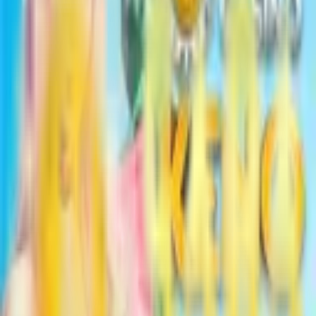
Keno
Saba
3
/
3
Game
Page
1
of
1
CUANTOTO:
Rekomendasi Situs Togel
Online Terpopuler Versi
Pemain Pro
Dalam dunia permainan togel online yang semakin
berkembang, memilih situs yang terpercaya menjadi
hal utama bagi para pemain, khususnya mereka yang
sudah berpengalaman.
CUANTOTO
hadir sebagai
salah satu rekomendasi situs togel online terpopuler
versi pemain pro karena menawarkan berbagai