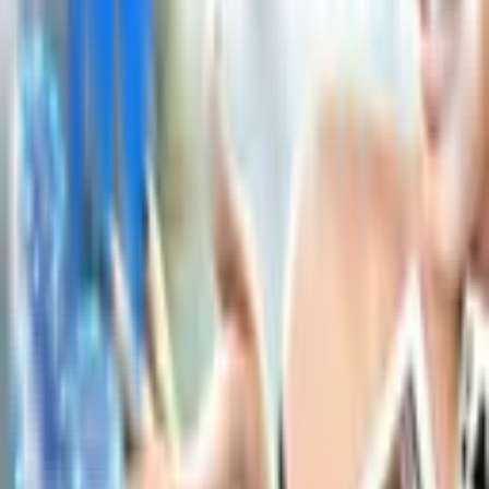
withdraw dapat dilakukan dengan
praktis tanpa ribet
,
didukung oleh berbagai metode pembayaran yang
memudahkan pemain. Keamanan data pengguna
pun menjadi prioritas utama, sehingga pemain tidak
perlu khawatir saat melakukan transaksi dalam
jumlah besar.
Dari sisi fitur, CUANTOTO menyediakan berbagai tools
pendukung seperti prediksi angka, statistik keluaran,
hingga fitur analisis yang membantu pemain dalam
mengambil keputusan. Inilah yang membuat situs ini
sangat direkomendasikan oleh pemain pro, karena
tidak hanya mengandalkan keberuntungan, tetapi
juga
strategi berbasis data
.
Dengan segala keunggulan yang ditawarkan, tidak
heran jika CUANTOTO menjadi pilihan utama bagi
para pemain togel online profesional. Kombinasi
antara layanan berkualitas, sistem yang terpercaya,
serta fitur lengkap menjadikan situs ini layak disebut
sebagai salah satu
platform terbaik
di kelasnya. Bagi