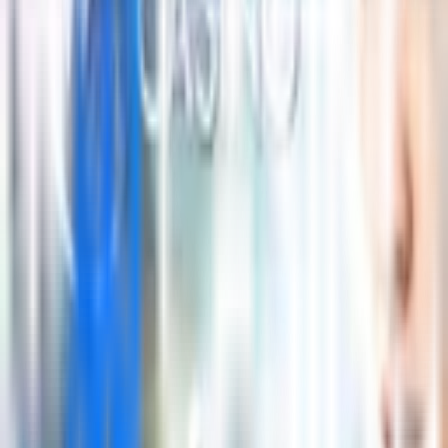
salah satu rekomendasi situs togel online terpopuler
versi pemain pro karena menawarkan berbagai
keunggulan yang sulit ditandingi oleh platform
lainnya. Dengan sistem yang stabil dan layanan
profesional, situs ini mampu memberikan
pengalaman bermain yang aman dan nyaman bagi
semua kalangan.
Salah satu alasan utama mengapa CUANTOTO
begitu diminati adalah kelengkapan
pasaran togel
yang tersedia. Mulai dari pasaran Asia hingga
internasional, semua dapat diakses dalam satu
platform dengan mudah. Hal ini memberikan
fleksibilitas bagi pemain untuk memilih jenis
permainan sesuai dengan strategi dan preferensi
masing-masing, sehingga peluang kemenangan
dapat dimaksimalkan.
Selain itu, CUANTOTO juga dikenal dengan sistem
transaksi yang cepat dan aman. Proses deposit dan