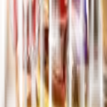
24
/
49
Game
Page
1
of
3
CUANTOTO:
Rekomendasi Situs Togel
Online Terpopuler Versi
Pemain Pro
Dalam dunia permainan togel online yang semakin
berkembang, memilih situs yang terpercaya menjadi
hal utama bagi para pemain, khususnya mereka yang
sudah berpengalaman.
CUANTOTO
hadir sebagai
salah satu rekomendasi situs togel online terpopuler
versi pemain pro karena menawarkan berbagai
keunggulan yang sulit ditandingi oleh platform
lainnya. Dengan sistem yang stabil dan layanan