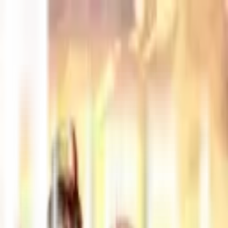
Daftar
Masuk
casino
Cari Permainan
lightning roulette
clash of clans super rich
plinko+
koi gate
fury of anubis
crash game
for you
slot
live casino
4
arcade
fishing
2603
635
104
21
Provider :
Ameba
Filter :
TERKENAL
Cai Shen
Ameba
Candy Pop
Ameba