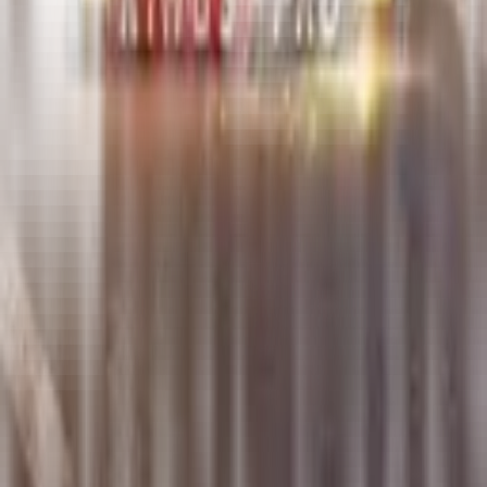
perlu khawatir saat melakukan transaksi dalam
jumlah besar.
Dari sisi fitur, CUANTOTO menyediakan berbagai tools
pendukung seperti prediksi angka, statistik keluaran,
hingga fitur analisis yang membantu pemain dalam
mengambil keputusan. Inilah yang membuat situs ini
sangat direkomendasikan oleh pemain pro, karena
tidak hanya mengandalkan keberuntungan, tetapi
juga
strategi berbasis data
.
Dengan segala keunggulan yang ditawarkan, tidak
heran jika CUANTOTO menjadi pilihan utama bagi
para pemain togel online profesional. Kombinasi
antara layanan berkualitas, sistem yang terpercaya,
serta fitur lengkap menjadikan situs ini layak disebut
sebagai salah satu
platform terbaik
di kelasnya. Bagi
Anda yang ingin merasakan pengalaman bermain
togel online yang optimal, CUANTOTO bisa menjadi
pilihan yang tepat.