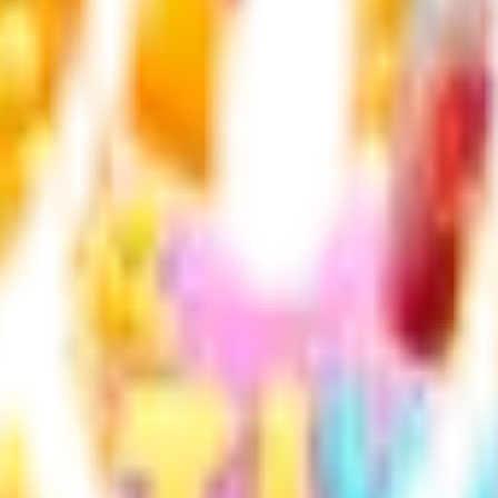
tus Togel Online Terpopu
kembang, memilih situs yang terpercaya menjadi hal u
u rekomendasi situs togel online terpopuler versi pem
m yang stabil dan layanan profesional, situs ini mamp
diminati adalah kelengkapan
pasaran togel
yang tersedia
ni memberikan fleksibilitas bagi pemain untuk memilih 
dimaksimalkan.
nsaksi yang cepat dan aman. Proses deposit dan withdr
udahkan pemain. Keamanan data pengguna pun menjadi