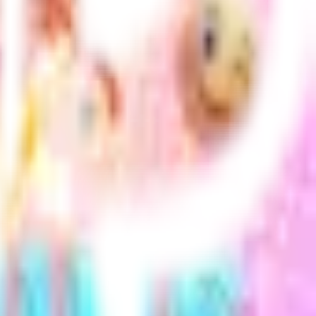
ler Versi Pemain Pro
tama bagi para pemain, khususnya mereka yang sudah
ain pro karena menawarkan berbagai keunggulan yang
u memberikan pengalaman bermain yang aman dan nyaman
. Mulai dari pasaran Asia hingga internasional, semua
jenis permainan sesuai dengan strategi dan preferensi
aw dapat dilakukan dengan
praktis tanpa ribet
,
 prioritas utama, sehingga pemain tidak perlu