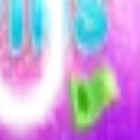
hingga fitur analisis yang membantu pemain dalam
k hanya mengandalkan keberuntungan, tetapi juga
n togel online profesional. Kombinasi antara layanan
tform terbaik
di kelasnya. Bagi Anda yang ingin