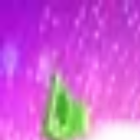
Daftar
Masuk
casino
Cari Permainan
lightning roulette
mines+
clash of clans super rich
plinko+
koi gate
crash game
for you
slot
live casino
4
arcade
fishing
2603
635
104
21
Provider :
PP POP
Filter :
TERKENAL
Gates of Olympus POP
PP POP
Olympus Wins
PP POP