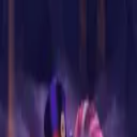
Daftar
Masuk
casino
Cari Permainan
spire+
mines+
limbo+
plinko+
lightning baccarat
crash game
for you
slot
live casino
4
arcade
fishing
2603
635
104
21
Provider :
Habanero
Filter :
TERKENAL
Super Fruit Blast
Habanero
Shamrock Quest
Habanero