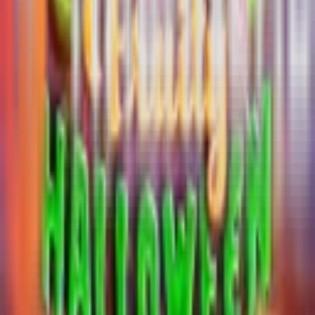
perlu khawatir saat melakukan transaksi dalam
jumlah besar.
Dari sisi fitur, CUANTOTO menyediakan berbagai tools
pendukung seperti prediksi angka, statistik keluaran,
hingga fitur analisis yang membantu pemain dalam
mengambil keputusan. Inilah yang membuat situs ini
sangat direkomendasikan oleh pemain pro, karena
tidak hanya mengandalkan keberuntungan, tetapi
juga
strategi berbasis data
.
Dengan segala keunggulan yang ditawarkan, tidak
heran jika CUANTOTO menjadi pilihan utama bagi
para pemain togel online profesional. Kombinasi
antara layanan berkualitas, sistem yang terpercaya,
serta fitur lengkap menjadikan situs ini layak disebut
sebagai salah satu
platform terbaik
di kelasnya. Bagi
Anda yang ingin merasakan pengalaman bermain
togel online yang optimal, CUANTOTO bisa menjadi
pilihan yang tepat.