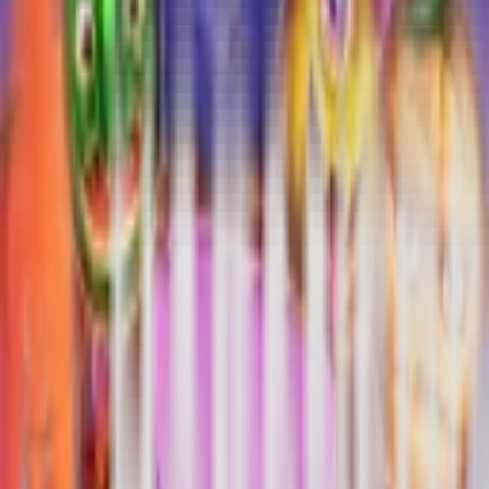
24
/
178
Game
Page
1
of
8
CUANTOTO:
Rekomendasi Situs Togel
Online Terpopuler Versi
Pemain Pro
Dalam dunia permainan togel online yang semakin
berkembang, memilih situs yang terpercaya menjadi
hal utama bagi para pemain, khususnya mereka yang
sudah berpengalaman.
CUANTOTO
hadir sebagai
salah satu rekomendasi situs togel online terpopuler
versi pemain pro karena menawarkan berbagai
keunggulan yang sulit ditandingi oleh platform
lainnya. Dengan sistem yang stabil dan layanan