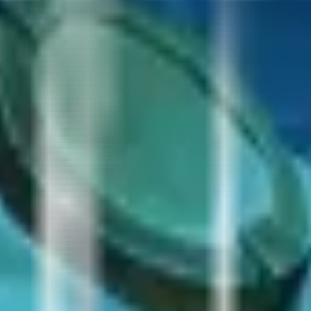
.
pendukung seperti prediksi angka, statistik keluaran, 
sangat direkomendasikan oleh pemain pro, karena tida
n jika CUANTOTO menjadi pilihan utama bagi para pemai
 menjadikan situs ini layak disebut sebagai salah satu
pla
mal, CUANTOTO bisa menjadi pilihan yang tepat.