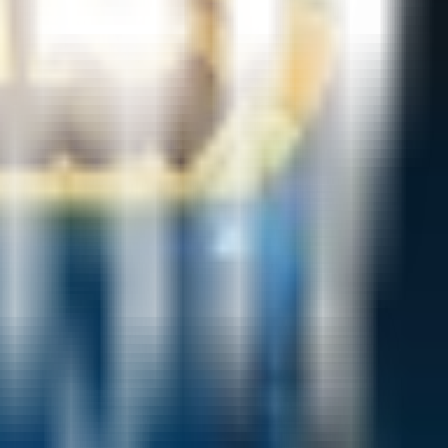
ler Versi Pemain Pro
tama bagi para pemain, khususnya mereka yang sudah
ain pro karena menawarkan berbagai keunggulan yang
u memberikan pengalaman bermain yang aman dan nyaman
. Mulai dari pasaran Asia hingga internasional, semua
jenis permainan sesuai dengan strategi dan preferensi
aw dapat dilakukan dengan
praktis tanpa ribet
,
 prioritas utama, sehingga pemain tidak perlu