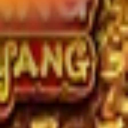
hingga fitur analisis yang membantu pemain dalam
k hanya mengandalkan keberuntungan, tetapi juga
n togel online profesional. Kombinasi antara layanan
tform terbaik
di kelasnya. Bagi Anda yang ingin