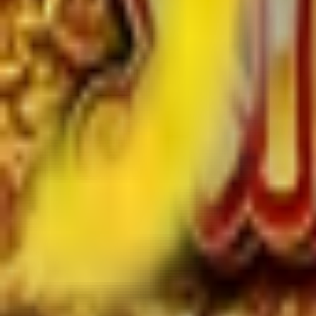
khawatir saat melakukan transaksi dalam jumlah besar
Dari sisi fitur, CUANTOTO menyediakan berbagai tools 
mengambil keputusan. Inilah yang membuat situs ini 
strategi berbasis data
.
Dengan segala keunggulan yang ditawarkan, tidak hera
berkualitas, sistem yang terpercaya, serta fitur lengkap
merasakan pengalaman bermain togel online yang opti
Lihat Semua
home
explore
promo