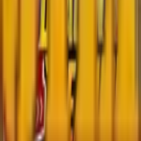
perlu khawatir saat melakukan transaksi dalam
jumlah besar.
Dari sisi fitur, CUANTOTO menyediakan berbagai tools
pendukung seperti prediksi angka, statistik keluaran,
hingga fitur analisis yang membantu pemain dalam
mengambil keputusan. Inilah yang membuat situs ini
sangat direkomendasikan oleh pemain pro, karena
tidak hanya mengandalkan keberuntungan, tetapi
juga
strategi berbasis data
.
Dengan segala keunggulan yang ditawarkan, tidak
heran jika CUANTOTO menjadi pilihan utama bagi
para pemain togel online profesional. Kombinasi
antara layanan berkualitas, sistem yang terpercaya,
serta fitur lengkap menjadikan situs ini layak disebut
sebagai salah satu
platform terbaik
di kelasnya. Bagi
Anda yang ingin merasakan pengalaman bermain
togel online yang optimal, CUANTOTO bisa menjadi
pilihan yang tepat.