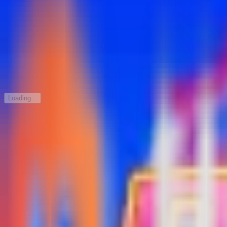
Double Bonus Poker 100 Hand
Habanero
Double Double Bonus Poker 1 Hand
Habanero
Double Bonus Poker 10 Hand
Habanero
Double Bonus Poker 50 Hand
Habanero
Bonus Poker 50 Hand
Habanero
Bonus Poker 100 Hand
Habanero
Double Bonus Poker 1 Hand
Habanero
Double Bonus Poker 5 Hand
Habanero
Bonus Poker 5 Hand
Habanero
Bonus Poker 10 Hand
Habanero
Loading...
24
/
50
Game
Page
1
of
3
CUANTOTO: Rekomendasi Si
Dalam dunia permainan togel online yang semakin ber
berpengalaman.
CUANTOTO
hadir sebagai salah sat
sulit ditandingi oleh platform lainnya. Dengan siste