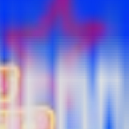
ler Versi Pemain Pro
tama bagi para pemain, khususnya mereka yang sudah
ain pro karena menawarkan berbagai keunggulan yang
u memberikan pengalaman bermain yang aman dan nyaman