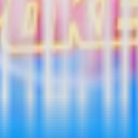
diminati adalah kelengkapan
pasaran togel
yang tersedia
ni memberikan fleksibilitas bagi pemain untuk memilih 
dimaksimalkan.
nsaksi yang cepat dan aman. Proses deposit dan withdr
udahkan pemain. Keamanan data pengguna pun menjadi
.
pendukung seperti prediksi angka, statistik keluaran, 
sangat direkomendasikan oleh pemain pro, karena tida
n jika CUANTOTO menjadi pilihan utama bagi para pemai
 menjadikan situs ini layak disebut sebagai salah satu
pla
mal, CUANTOTO bisa menjadi pilihan yang tepat.