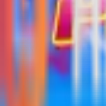
bagi semua kalangan.
Salah satu alasan utama mengapa CUANTOTO begitu 
dapat diakses dalam satu platform dengan mudah. Hal i
masing-masing, sehingga peluang kemenangan dapat 
Selain itu, CUANTOTO juga dikenal dengan sistem tra
didukung oleh berbagai metode pembayaran yang mem
khawatir saat melakukan transaksi dalam jumlah besar
Dari sisi fitur, CUANTOTO menyediakan berbagai tools 
mengambil keputusan. Inilah yang membuat situs ini 
strategi berbasis data
.
Dengan segala keunggulan yang ditawarkan, tidak hera
berkualitas, sistem yang terpercaya, serta fitur lengkap
merasakan pengalaman bermain togel online yang opti