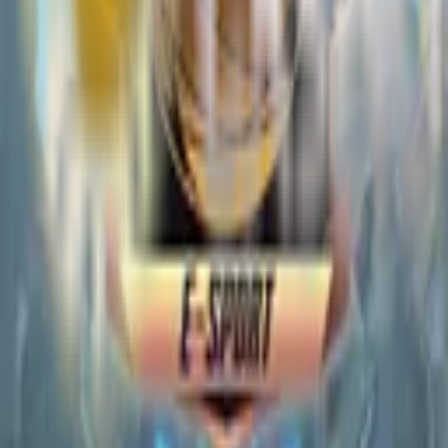
juga
strategi berbasis data
.
Dengan segala keunggulan yang ditawarkan, tidak
heran jika CUANTOTO menjadi pilihan utama bagi
para pemain togel online profesional. Kombinasi
antara layanan berkualitas, sistem yang terpercaya,
serta fitur lengkap menjadikan situs ini layak disebut
sebagai salah satu
platform terbaik
di kelasnya. Bagi
Anda yang ingin merasakan pengalaman bermain
togel online yang optimal, CUANTOTO bisa menjadi
pilihan yang tepat.
Lihat Semua
home
explore
promo