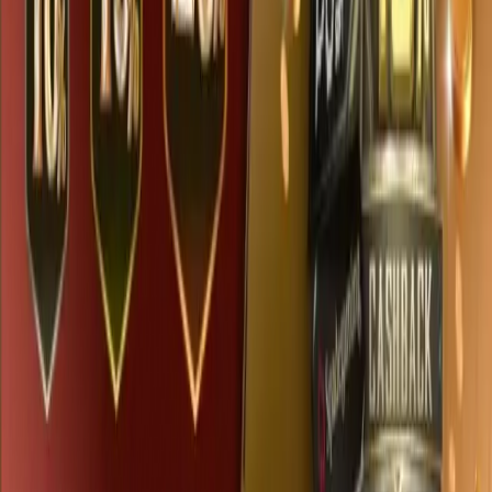
keunggulan yang sulit ditandingi oleh platform
lainnya. Dengan sistem yang stabil dan layanan
profesional, situs ini mampu memberikan
pengalaman bermain yang aman dan nyaman bagi
semua kalangan.
Salah satu alasan utama mengapa CUANTOTO
begitu diminati adalah kelengkapan
pasaran togel
yang tersedia. Mulai dari pasaran Asia hingga
internasional, semua dapat diakses dalam satu
platform dengan mudah. Hal ini memberikan
fleksibilitas bagi pemain untuk memilih jenis
permainan sesuai dengan strategi dan preferensi
masing-masing, sehingga peluang kemenangan
dapat dimaksimalkan.
Selain itu, CUANTOTO juga dikenal dengan sistem
transaksi yang cepat dan aman. Proses deposit dan
withdraw dapat dilakukan dengan
praktis tanpa ribet
,
didukung oleh berbagai metode pembayaran yang