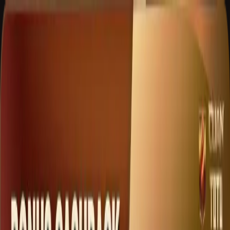
Daftar
Masuk
kembali
Detail Promosi
Info Cashback
untuk
MEMBER
setia
LXGROUP!
Cashback Pragmatic Play
Kekalahan
Rp200.000 – Rp999.999
→
Cashback 10%
Kekalahan
Rp1.000.000 – Rp4.999.999
→ Cashback 15%
Kekalahan
Rp5.000.000 ke atas
→ Cashback
20%