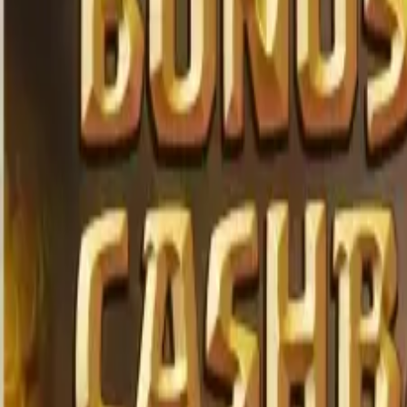
• 20% : Rp 5.000.000 – Rp 9.999.999.
• 10% : Rp 200.000 – Rp 4.999.999.
• Minimal kekalahan untuk mendapatkan cashback
Periode Perhitungan & Distribusi
Perhitungan
• Bonus cashback dihitung dari Hari Senin sampai 
Distribusi
• Bonus cashback dibagikan setiap hari Selasa.
• Bonus cashback dapat diklaim dengan 2 cara yait