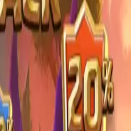
 bonus lainnya).
ke saldo akun dan dapat dimainkan atau di-withdr
 promo lainnya.
uruh aktivitas pemain.
potensi penyalahgunaan guna memastikan permainan 