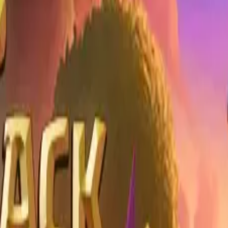
 adalah Rp 200.000 per minggu.
Hari Minggu (setiap minggunya).
u dengan klik tombol "klaim" pada: