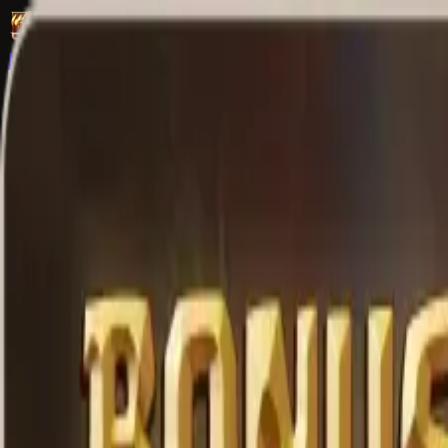
Daftar
Masuk
kembali
Detail Promosi
Cashback Spesial – Super Rich
Promosi Cashback ini hanya untuk:
• PERMAINAN: Semua Game Provider Super Rich.
CASHBACK
• Cashback berdasarkan jumlah kekalahan:
• 30% : Lebih dari Rp 10.000.000.