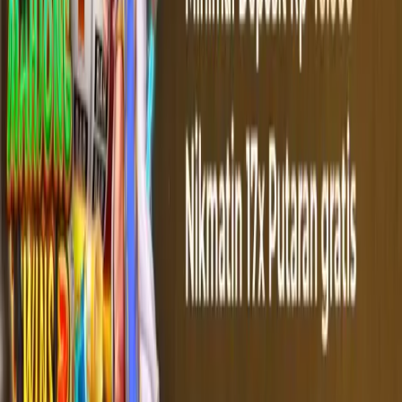
➡️ Dilarang melakukan kecurangan dalam bentuk
apa pun
⚠️ Syarat & ketentuan dapat berubah sewaktu-
waktu tanpa pemberitahuan.
CUANTOTO:
Rekomendasi Situs Togel
Online Terpopuler Versi
Pemain Pro
Dalam dunia permainan togel online yang semakin
berkembang, memilih situs yang terpercaya menjadi
hal utama bagi para pemain, khususnya mereka yang