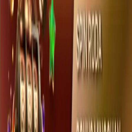
• Jackpot Rp 10,000,000
🟢 Syarat Dapat Kode SPIN:
✅ Melakukan Deposit minimal dengan total
200,000 dalam kurun waktu 1 Minggu
✅ Minimal deposit dilakukan di 2 hari berbeda
✅ Aktif bermain di game apa pun
✅ Klaim kode ke WA Admin setiap hari Senin
📲 FORMAT KLAIM:
CLAIM RODA BONUS – [ID USER] – [Tanggal
Deposit]
🔁 Contoh: CLAIM RODA BONUS – LXTOTO88 – 2,
4, 6 Juni