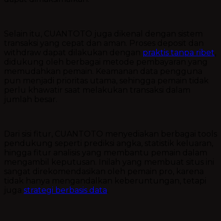
Selain itu, CUANTOTO juga dikenal dengan sistem
transaksi yang cepat dan aman. Proses deposit dan
withdraw dapat dilakukan dengan
praktis tanpa ribet
,
didukung oleh berbagai metode pembayaran yang
memudahkan pemain. Keamanan data pengguna
pun menjadi prioritas utama, sehingga pemain tidak
perlu khawatir saat melakukan transaksi dalam
jumlah besar.
Dari sisi fitur, CUANTOTO menyediakan berbagai tools
pendukung seperti prediksi angka, statistik keluaran,
hingga fitur analisis yang membantu pemain dalam
mengambil keputusan. Inilah yang membuat situs ini
sangat direkomendasikan oleh pemain pro, karena
tidak hanya mengandalkan keberuntungan, tetapi
juga
strategi berbasis data
.