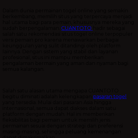
Dalam dunia permainan togel online yang semakin
berkembang, memilih situs yang terpercaya menjadi
hal utama bagi para pemain, khususnya mereka yang
sudah berpengalaman.
CUANTOTO
hadir sebagai
salah satu rekomendasi situs togel online terpopuler
versi pemain pro karena menawarkan berbagai
keunggulan yang sulit ditandingi oleh platform
lainnya. Dengan sistem yang stabil dan layanan
profesional, situs ini mampu memberikan
pengalaman bermain yang aman dan nyaman bagi
semua kalangan.
Salah satu alasan utama mengapa CUANTOTO
begitu diminati adalah kelengkapan
pasaran togel
yang tersedia. Mulai dari pasaran Asia hingga
internasional, semua dapat diakses dalam satu
platform dengan mudah. Hal ini memberikan
fleksibilitas bagi pemain untuk memilih jenis
permainan sesuai dengan strategi dan preferensi
masing-masing, sehingga peluang kemenangan
dapat dimaksimalkan.