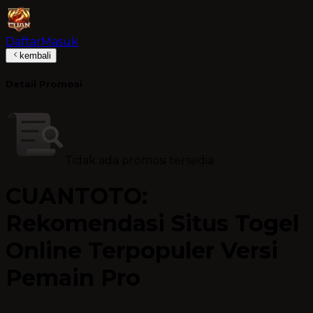
Daftar
Masuk
kembali
Detail Promosi
Tidak ada promosi tersedia
CUANTOTO:
Rekomendasi Situs Togel
Online Terpopuler Versi
Pemain Pro