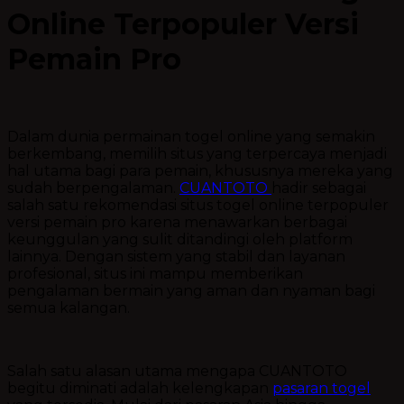
Online Terpopuler Versi
Pemain Pro
Dalam dunia permainan togel online yang semakin
berkembang, memilih situs yang terpercaya menjadi
hal utama bagi para pemain, khususnya mereka yang
sudah berpengalaman.
CUANTOTO
hadir sebagai
salah satu rekomendasi situs togel online terpopuler
versi pemain pro karena menawarkan berbagai
keunggulan yang sulit ditandingi oleh platform
lainnya. Dengan sistem yang stabil dan layanan
profesional, situs ini mampu memberikan
pengalaman bermain yang aman dan nyaman bagi
semua kalangan.
Salah satu alasan utama mengapa CUANTOTO
begitu diminati adalah kelengkapan
pasaran togel