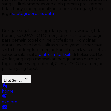
sangat direkomendasikan oleh pemain pro, karena
tidak hanya mengandalkan keberuntungan, tetapi
juga
strategi berbasis data
.
Dengan segala keunggulan yang ditawarkan, tidak
heran jika CUANTOTO menjadi pilihan utama bagi
para pemain togel online profesional. Kombinasi
antara layanan berkualitas, sistem yang terpercaya,
serta fitur lengkap menjadikan situs ini layak disebut
sebagai salah satu
platform terbaik
di kelasnya. Bagi
Anda yang ingin merasakan pengalaman bermain
togel online yang optimal, CUANTOTO bisa menjadi
pilihan yang tepat.
Lihat Semua
home
explore