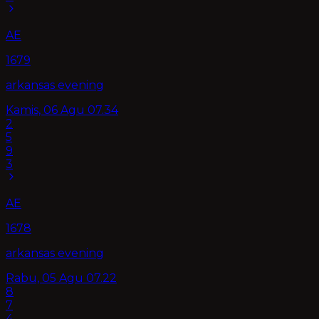
AE
1679
arkansas evening
Kamis, 06 Agu
07.34
2
5
9
3
AE
1678
arkansas evening
Rabu, 05 Agu
07.22
8
7
4