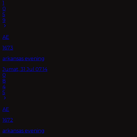
1
0
5
9
AE
1673
arkansas evening
Jumat, 31 Jul
07.14
0
8
4
5
AE
1672
arkansas evening