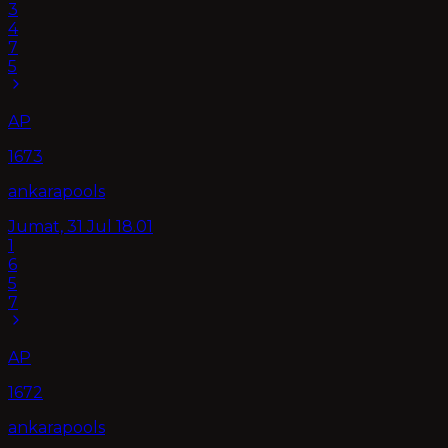
3
4
7
5
AP
1673
ankarapools
Jumat, 31 Jul
18.01
1
6
5
7
AP
1672
ankarapools