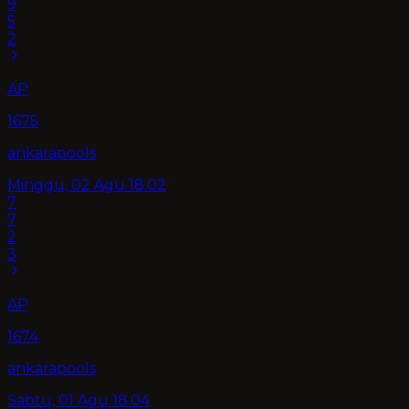
9
5
2
AP
1675
ankarapools
Minggu, 02 Agu
18.02
7
7
2
3
AP
1674
ankarapools
Sabtu, 01 Agu
18.04