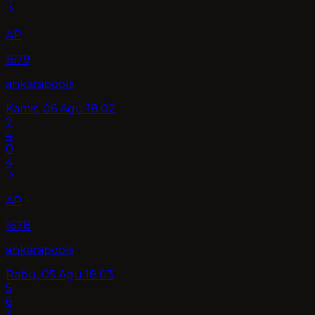
AP
1679
ankarapools
Kamis, 06 Agu
18.02
7
4
0
4
AP
1678
ankarapools
Rabu, 05 Agu
18.03
5
6
4