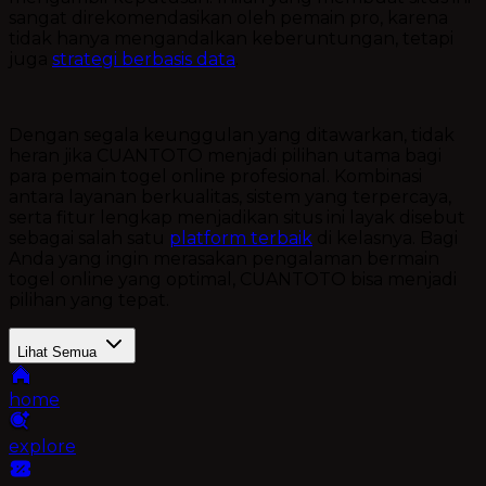
sangat direkomendasikan oleh pemain pro, karena
tidak hanya mengandalkan keberuntungan, tetapi
juga
strategi berbasis data
.
Dengan segala keunggulan yang ditawarkan, tidak
heran jika CUANTOTO menjadi pilihan utama bagi
para pemain togel online profesional. Kombinasi
antara layanan berkualitas, sistem yang terpercaya,
serta fitur lengkap menjadikan situs ini layak disebut
sebagai salah satu
platform terbaik
di kelasnya. Bagi
Anda yang ingin merasakan pengalaman bermain
togel online yang optimal, CUANTOTO bisa menjadi
pilihan yang tepat.
Lihat Semua
home
explore