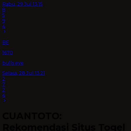
Rabu, 29 Jul
13.15
8
5
9
4
BE
1670
bulls eye
Selasa, 28 Jul
13.21
2
7
2
4
CUANTOTO:
Rekomendasi Situs Togel