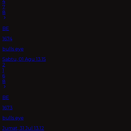
4
7
8
BE
1674
bulls eye
Sabtu, 01 Agu
13.15
2
1
6
8
BE
1673
bulls eye
Jumat, 31 Jul
13.12