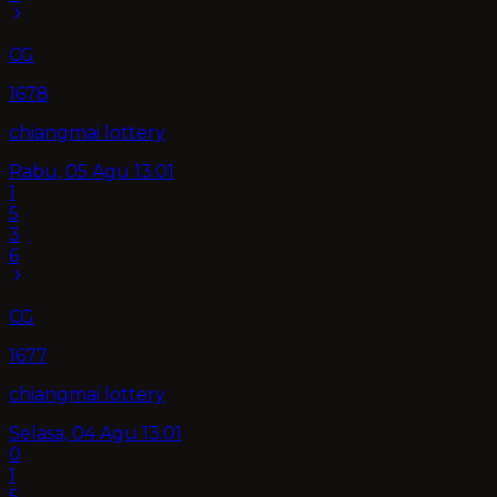
CG
1678
chiangmai lottery
Rabu, 05 Agu
13.01
1
5
3
6
CG
1677
chiangmai lottery
Selasa, 04 Agu
13.01
0
1
5