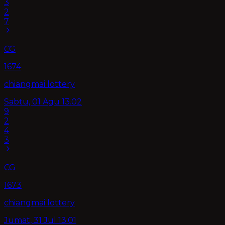
3
2
7
CG
1674
chiangmai lottery
Sabtu, 01 Agu
13.02
9
2
4
3
CG
1673
chiangmai lottery
Jumat, 31 Jul
13.01