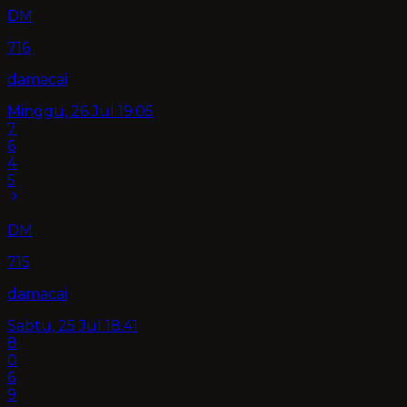
DM
716
damacai
Minggu, 26 Jul
19.05
7
6
4
5
DM
715
damacai
Sabtu, 25 Jul
18.41
8
0
6
9