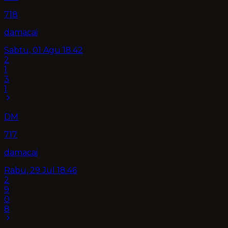
718
damacai
Sabtu, 01 Agu
18.42
2
1
3
1
DM
717
damacai
Rabu, 29 Jul
18.46
2
9
0
8