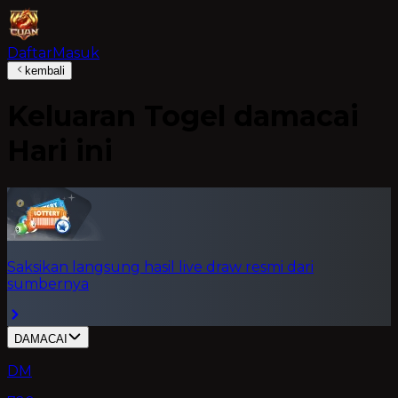
Daftar
Masuk
kembali
Keluaran Togel
damacai
Hari ini
Saksikan langsung hasil live draw resmi dari
sumbernya
DAMACAI
DM