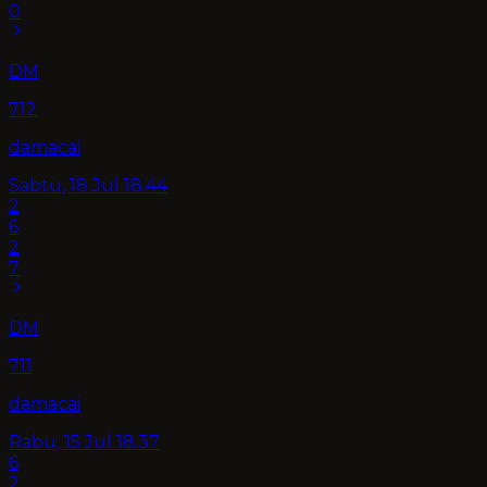
0
DM
712
damacai
Sabtu, 18 Jul
18.44
2
6
2
7
DM
711
damacai
Rabu, 15 Jul
18.37
6
2