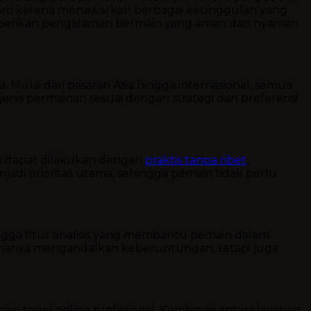
ain pro karena menawarkan berbagai keunggulan yang
u memberikan pengalaman bermain yang aman dan nyaman
. Mulai dari pasaran Asia hingga internasional, semua
jenis permainan sesuai dengan strategi dan preferensi
aw dapat dilakukan dengan
praktis tanpa ribet
,
 prioritas utama, sehingga pemain tidak perlu
hingga fitur analisis yang membantu pemain dalam
k hanya mengandalkan keberuntungan, tetapi juga
n togel online profesional. Kombinasi antara layanan