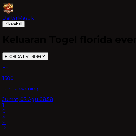
Daftar
Masuk
kembali
Keluaran Togel
florida eve
FLORIDA EVENING
FE
1680
florida evening
Jumat, 07 Agu
08.58
1
0
4
8