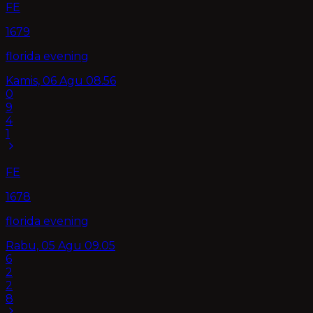
FE
1679
florida evening
Kamis, 06 Agu
08.56
0
9
4
1
FE
1678
florida evening
Rabu, 05 Agu
09.05
6
2
2
8