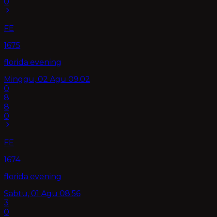
0
FE
1675
florida evening
Minggu, 02 Agu
09.02
0
8
8
0
FE
1674
florida evening
Sabtu, 01 Agu
08.56
3
0