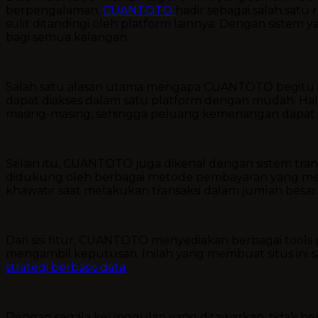
berpengalaman.
CUANTOTO
hadir sebagai salah sat
sulit ditandingi oleh platform lainnya. Dengan siste
bagi semua kalangan.
Salah satu alasan utama mengapa CUANTOTO begitu 
dapat diakses dalam satu platform dengan mudah. Hal i
masing-masing, sehingga peluang kemenangan dapat 
Selain itu, CUANTOTO juga dikenal dengan sistem tra
didukung oleh berbagai metode pembayaran yang mem
khawatir saat melakukan transaksi dalam jumlah besar
Dari sisi fitur, CUANTOTO menyediakan berbagai tools 
mengambil keputusan. Inilah yang membuat situs ini 
strategi berbasis data
.
Dengan segala keunggulan yang ditawarkan, tidak hera