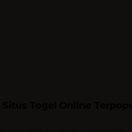
tus Togel Online Terpopu
kembang, memilih situs yang terpercaya menjadi hal u