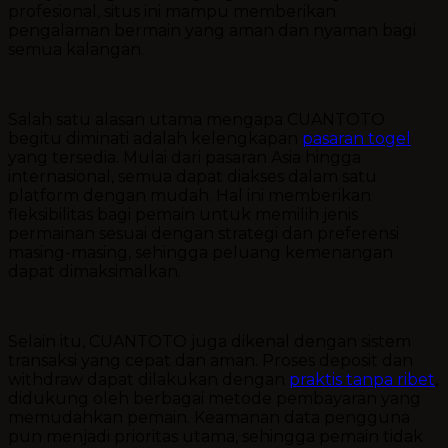
profesional, situs ini mampu memberikan
pengalaman bermain yang aman dan nyaman bagi
semua kalangan.
Salah satu alasan utama mengapa CUANTOTO
begitu diminati adalah kelengkapan
pasaran togel
yang tersedia. Mulai dari pasaran Asia hingga
internasional, semua dapat diakses dalam satu
platform dengan mudah. Hal ini memberikan
fleksibilitas bagi pemain untuk memilih jenis
permainan sesuai dengan strategi dan preferensi
masing-masing, sehingga peluang kemenangan
dapat dimaksimalkan.
Selain itu, CUANTOTO juga dikenal dengan sistem
transaksi yang cepat dan aman. Proses deposit dan
withdraw dapat dilakukan dengan
praktis tanpa ribet
,
didukung oleh berbagai metode pembayaran yang
memudahkan pemain. Keamanan data pengguna
pun menjadi prioritas utama, sehingga pemain tidak