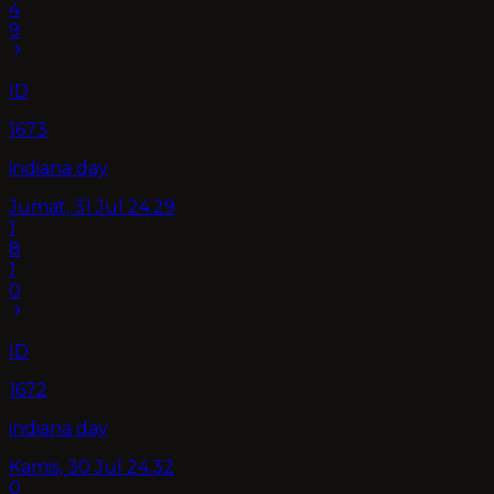
4
9
ID
1673
indiana day
Jumat, 31 Jul
24.29
1
8
1
0
ID
1672
indiana day
Kamis, 30 Jul
24.32
0