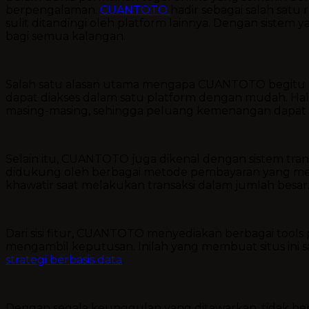
berpengalaman.
CUANTOTO
hadir sebagai salah sat
sulit ditandingi oleh platform lainnya. Dengan siste
bagi semua kalangan.
Salah satu alasan utama mengapa CUANTOTO begitu 
dapat diakses dalam satu platform dengan mudah. Hal i
masing-masing, sehingga peluang kemenangan dapat 
Selain itu, CUANTOTO juga dikenal dengan sistem tra
didukung oleh berbagai metode pembayaran yang mem
khawatir saat melakukan transaksi dalam jumlah besar
Dari sisi fitur, CUANTOTO menyediakan berbagai tools 
mengambil keputusan. Inilah yang membuat situs ini 
strategi berbasis data
.
Dengan segala keunggulan yang ditawarkan, tidak hera