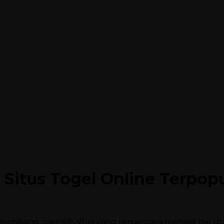
tus Togel Online Terpopu
kembang, memilih situs yang terpercaya menjadi hal u