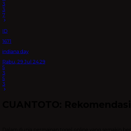
3
3
7
ID
1671
indiana day
Rabu, 29 Jul
24.29
5
3
5
3
CUANTOTO: Rekomendasi Si
Dalam dunia permainan togel online yang semakin ber