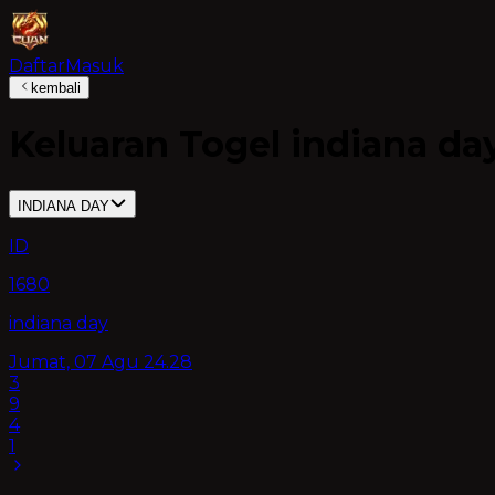
Daftar
Masuk
kembali
Keluaran Togel
indiana da
INDIANA DAY
ID
1680
indiana day
Jumat, 07 Agu
24.28
3
9
4
1