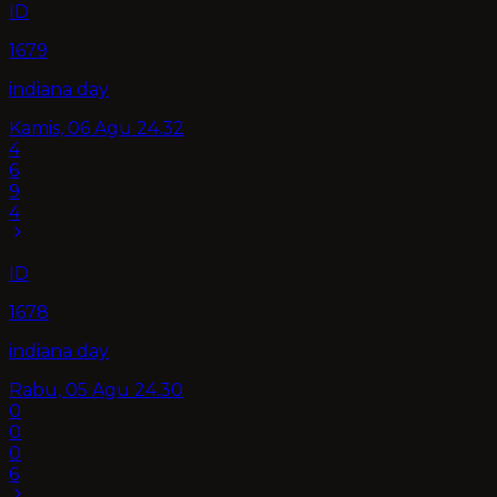
ID
1679
indiana day
Kamis, 06 Agu
24.32
4
6
9
4
ID
1678
indiana day
Rabu, 05 Agu
24.30
0
0
0
6