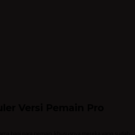
ler Versi Pemain Pro
tama bagi para pemain, khususnya mereka yang sudah