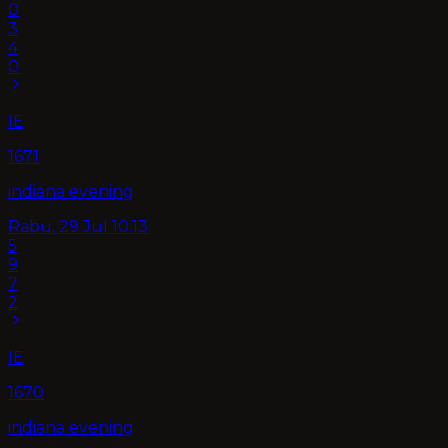
0
3
4
0
IE
1671
indiana evening
Rabu, 29 Jul
10.13
5
9
7
2
IE
1670
indiana evening