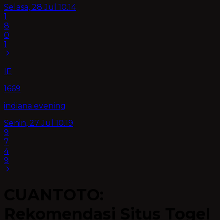
Selasa, 28 Jul
10.14
1
8
0
1
IE
1669
indiana evening
Senin, 27 Jul
10.19
9
7
4
9
CUANTOTO:
Rekomendasi Situs Togel