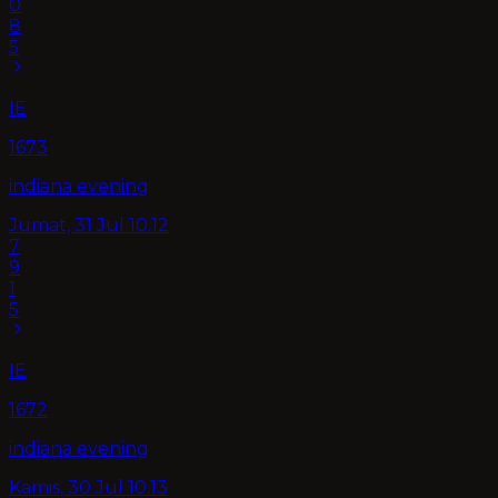
0
8
5
IE
1673
indiana evening
Jumat, 31 Jul
10.12
7
9
1
5
IE
1672
indiana evening
Kamis, 30 Jul
10.13