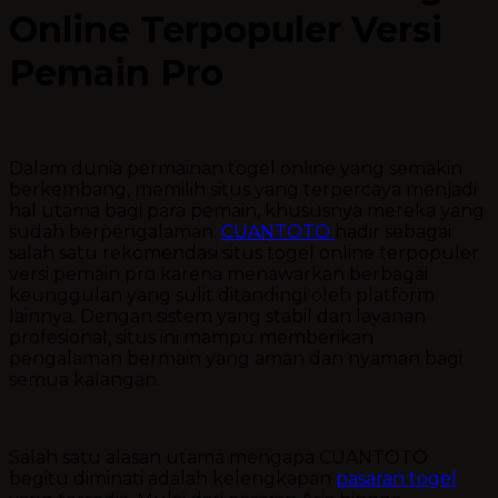
Online Terpopuler Versi
Pemain Pro
Dalam dunia permainan togel online yang semakin
berkembang, memilih situs yang terpercaya menjadi
hal utama bagi para pemain, khususnya mereka yang
sudah berpengalaman.
CUANTOTO
hadir sebagai
salah satu rekomendasi situs togel online terpopuler
versi pemain pro karena menawarkan berbagai
keunggulan yang sulit ditandingi oleh platform
lainnya. Dengan sistem yang stabil dan layanan
profesional, situs ini mampu memberikan
pengalaman bermain yang aman dan nyaman bagi
semua kalangan.
Salah satu alasan utama mengapa CUANTOTO
begitu diminati adalah kelengkapan
pasaran togel