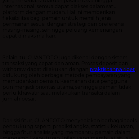
yang tersedia. Mulai dari pasaran Asia hingga
internasional, semua dapat diakses dalam satu
platform dengan mudah. Hal ini memberikan
fleksibilitas bagi pemain untuk memilih jenis
permainan sesuai dengan strategi dan preferensi
masing-masing, sehingga peluang kemenangan
dapat dimaksimalkan.
Selain itu, CUANTOTO juga dikenal dengan sistem
transaksi yang cepat dan aman. Proses deposit dan
withdraw dapat dilakukan dengan
praktis tanpa ribet
,
didukung oleh berbagai metode pembayaran yang
memudahkan pemain. Keamanan data pengguna
pun menjadi prioritas utama, sehingga pemain tidak
perlu khawatir saat melakukan transaksi dalam
jumlah besar.
Dari sisi fitur, CUANTOTO menyediakan berbagai tools
pendukung seperti prediksi angka, statistik keluaran,
hingga fitur analisis yang membantu pemain dalam
mengambil keputusan. Inilah yang membuat situs ini