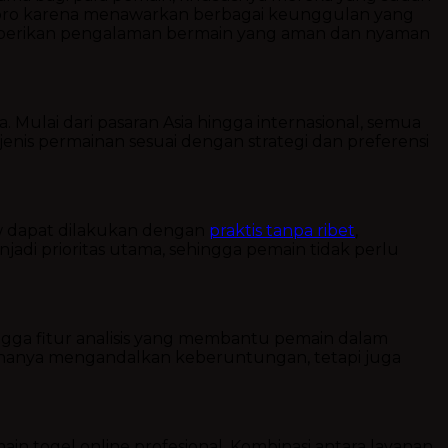
ain pro karena menawarkan berbagai keunggulan yang
u memberikan pengalaman bermain yang aman dan nyaman
. Mulai dari pasaran Asia hingga internasional, semua
jenis permainan sesuai dengan strategi dan preferensi
aw dapat dilakukan dengan
praktis tanpa ribet
,
 prioritas utama, sehingga pemain tidak perlu
hingga fitur analisis yang membantu pemain dalam
k hanya mengandalkan keberuntungan, tetapi juga
n togel online profesional. Kombinasi antara layanan