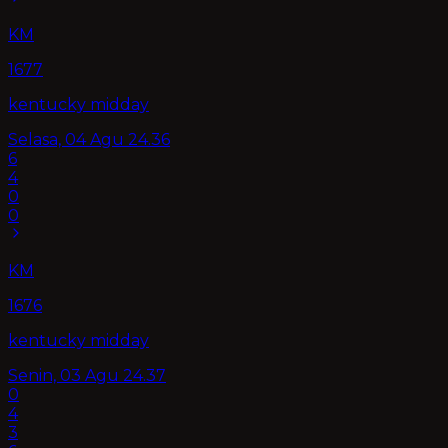
KM
1677
kentucky midday
Selasa, 04 Agu
24.36
6
4
0
0
KM
1676
kentucky midday
Senin, 03 Agu
24.37
0
4
3