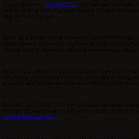
berpengalaman.
CUANTOTO
hadir sebagai salah sat
sulit ditandingi oleh platform lainnya. Dengan siste
bagi semua kalangan.
Salah satu alasan utama mengapa CUANTOTO begitu 
dapat diakses dalam satu platform dengan mudah. Hal i
masing-masing, sehingga peluang kemenangan dapat 
Selain itu, CUANTOTO juga dikenal dengan sistem tra
didukung oleh berbagai metode pembayaran yang mem
khawatir saat melakukan transaksi dalam jumlah besar
Dari sisi fitur, CUANTOTO menyediakan berbagai tools 
mengambil keputusan. Inilah yang membuat situs ini 
strategi berbasis data
.
Dengan segala keunggulan yang ditawarkan, tidak hera