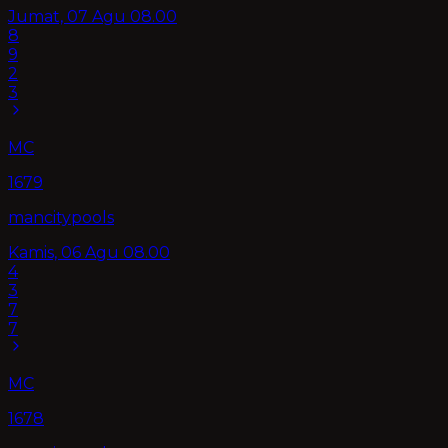
Jumat, 07 Agu
08.00
8
9
2
3
MC
1679
mancitypools
Kamis, 06 Agu
08.00
4
3
7
7
MC
1678