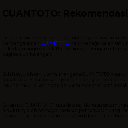
CUANTOTO: Rekomendasi Si
Dalam dunia permainan togel online yang semakin ber
berpengalaman.
CUANTOTO
hadir sebagai salah sat
sulit ditandingi oleh platform lainnya. Dengan siste
bagi semua kalangan.
Salah satu alasan utama mengapa CUANTOTO begitu 
dapat diakses dalam satu platform dengan mudah. Hal i
masing-masing, sehingga peluang kemenangan dapat 
Selain itu, CUANTOTO juga dikenal dengan sistem tra
didukung oleh berbagai metode pembayaran yang mem
khawatir saat melakukan transaksi dalam jumlah besar