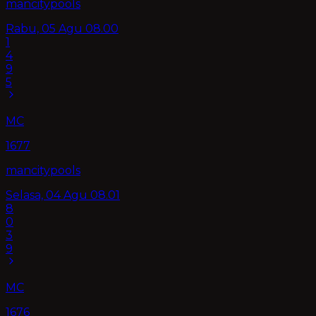
mancitypools
Rabu, 05 Agu
08.00
1
4
9
5
MC
1677
mancitypools
Selasa, 04 Agu
08.01
8
0
3
9
MC
1676