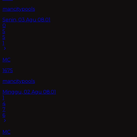
mancitypools
Senin, 03 Agu
08.01
0
5
5
1
MC
1675
mancitypools
Minggu, 02 Agu
08.01
1
4
7
6
MC