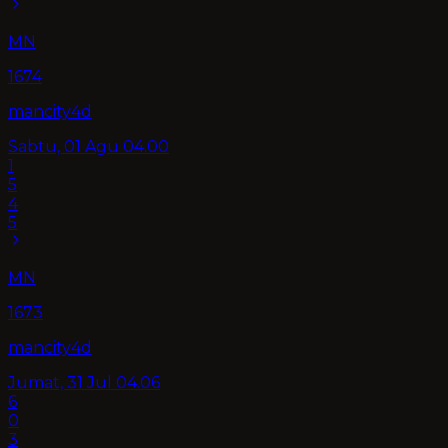
MN
1674
mancity4d
Sabtu, 01 Agu
04.00
1
5
4
5
MN
1673
mancity4d
Jumat, 31 Jul
04.06
6
0
3