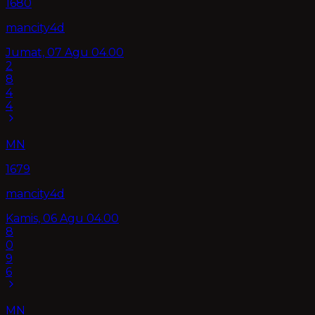
1680
mancity4d
Jumat, 07 Agu
04.00
2
8
4
4
MN
1679
mancity4d
Kamis, 06 Agu
04.00
8
0
9
6
MN