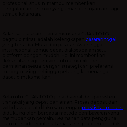
profesional, situs ini mampu memberikan
pengalaman bermain yang aman dan nyaman bagi
semua kalangan.
Salah satu alasan utama mengapa CUANTOTO
begitu diminati adalah kelengkapan
pasaran togel
yang tersedia. Mulai dari pasaran Asia hingga
internasional, semua dapat diakses dalam satu
platform dengan mudah. Hal ini memberikan
fleksibilitas bagi pemain untuk memilih jenis
permainan sesuai dengan strategi dan preferensi
masing-masing, sehingga peluang kemenangan
dapat dimaksimalkan.
Selain itu, CUANTOTO juga dikenal dengan sistem
transaksi yang cepat dan aman. Proses deposit dan
withdraw dapat dilakukan dengan
praktis tanpa ribet
,
didukung oleh berbagai metode pembayaran yang
memudahkan pemain. Keamanan data pengguna
pun menjadi prioritas utama, sehingga pemain tidak