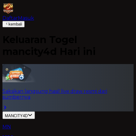
Daftar
Masuk
kembali
Keluaran Togel
mancity4d
Hari ini
Saksikan langsung hasil live draw resmi dari
sumbernya
MANCITY4D
MN