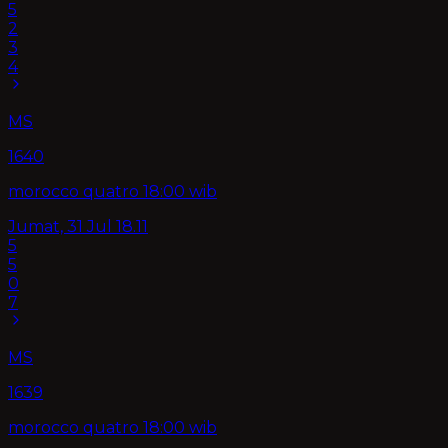
5
2
3
4
MS
1640
morocco quatro 18:00 wib
Jumat, 31 Jul
18.11
5
5
0
7
MS
1639
morocco quatro 18:00 wib