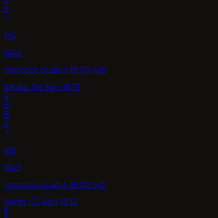
5
MS
1644
morocco quatro 18:00 wib
Selasa, 04 Agu
18.13
4
8
8
6
MS
1643
morocco quatro 18:00 wib
Senin, 03 Agu
18.12
6