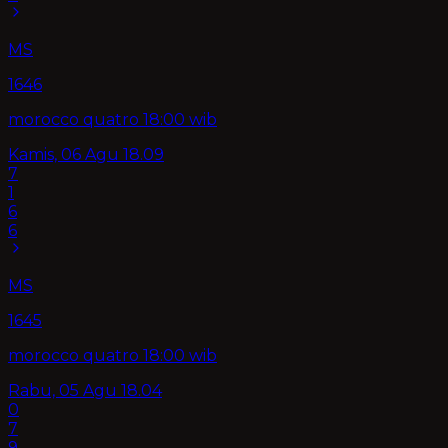
MS
1646
morocco quatro 18:00 wib
Kamis, 06 Agu
18.09
7
1
6
6
MS
1645
morocco quatro 18:00 wib
Rabu, 05 Agu
18.04
0
7
9