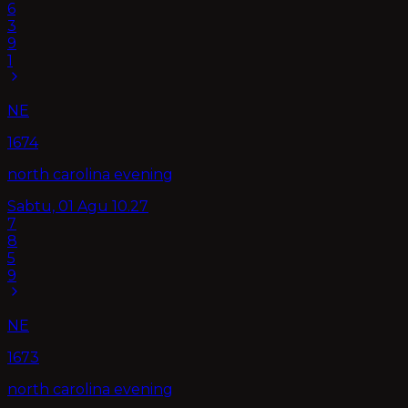
6
3
9
1
NE
1674
north carolina evening
Sabtu, 01 Agu
10.27
7
8
5
9
NE
1673
north carolina evening