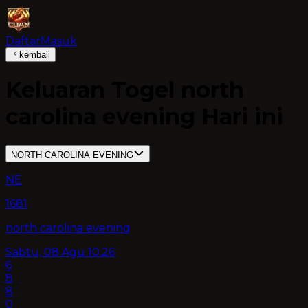
Daftar
Masuk
kembali
Keluaran Togel
north
carolina evening
Hari ini
NORTH CAROLINA EVENING
NE
1681
north carolina evening
Sabtu, 08 Agu
10.26
6
8
8
0