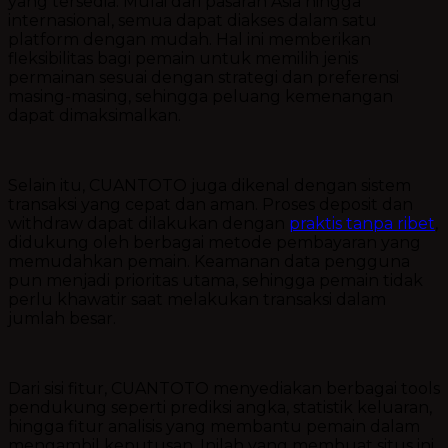
yang tersedia. Mulai dari pasaran Asia hingga
internasional, semua dapat diakses dalam satu
platform dengan mudah. Hal ini memberikan
fleksibilitas bagi pemain untuk memilih jenis
permainan sesuai dengan strategi dan preferensi
masing-masing, sehingga peluang kemenangan
dapat dimaksimalkan.
Selain itu, CUANTOTO juga dikenal dengan sistem
transaksi yang cepat dan aman. Proses deposit dan
withdraw dapat dilakukan dengan
praktis tanpa ribet
,
didukung oleh berbagai metode pembayaran yang
memudahkan pemain. Keamanan data pengguna
pun menjadi prioritas utama, sehingga pemain tidak
perlu khawatir saat melakukan transaksi dalam
jumlah besar.
Dari sisi fitur, CUANTOTO menyediakan berbagai tools
pendukung seperti prediksi angka, statistik keluaran,
hingga fitur analisis yang membantu pemain dalam
mengambil keputusan. Inilah yang membuat situs ini